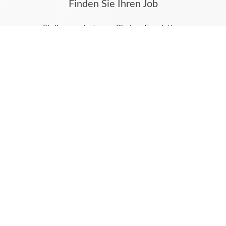
Finden Sie Ihren Job
Stellenangebote aus Rheine, Emsdetten,
Neuenkirchen, Wettringen und dem Münsterland
finden Sie auf jobs.mv-online.de
Hier werden alle Stellenanzeigen auch aus Ihren
Tageszeitungen Münsterländische Volkszeitung und
Emsdettener Volkszeitung veröffentlicht.
Unsere weiteren digitalen Angebote
azubi.ms
MV|EV Trauer
Impressum
AGB & Nutzungsbedingungen