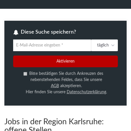
Diese Suche speichern?
täglich
Um
die
aktuelle
Aktivieren
Suche
zu
Bitte bestätigen Sie durch Ankreuzen des
speichern
nebenstehenden Feldes, dass Sie unsere
gib
AGB
akzeptieren.
deine
Hier finden Sie unsere
Datenschutzerklärung
.
Emailadresse
ein
Jobs in der Region Karlsruhe:
offene Stellen