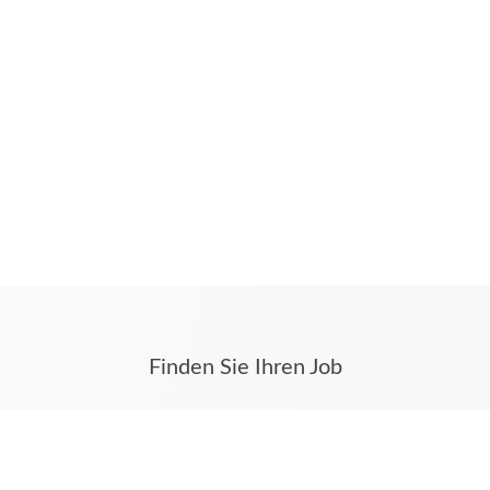
Finden Sie Ihren Job
Stellenangebote aus Rheine, Emsdetten,
Neuenkirchen, Wettringen und dem Münsterland
finden Sie auf jobs.mv-online.de