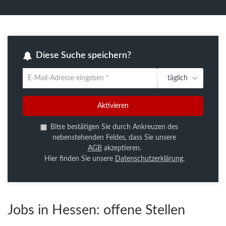
Diese Suche speichern?
täglich
Um
die
aktuelle
Aktivieren
Suche
zu
Bitte bestätigen Sie durch Ankreuzen des
speichern
nebenstehenden Feldes, dass Sie unsere
gib
AGB
akzeptieren.
deine
Hier finden Sie unsere
Datenschutzerklärung
.
Emailadresse
ein
Jobs in Hessen:
offene Stellen