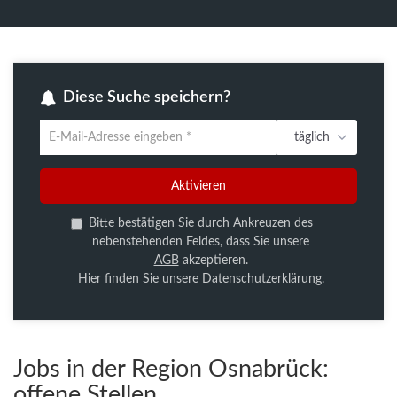
Diese Suche speichern?
täglich
Um
die
aktuelle
Aktivieren
Suche
zu
Bitte bestätigen Sie durch Ankreuzen des
speichern
nebenstehenden Feldes, dass Sie unsere
gib
AGB
akzeptieren.
deine
Hier finden Sie unsere
Datenschutzerklärung
.
Emailadresse
ein
Jobs in der Region Osnabrück:
offene Stellen