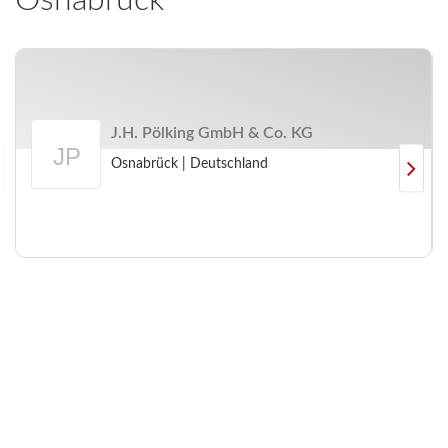
Osnabrück
J.H. Pölking GmbH & Co. KG
Osnabrück
|
Deutschland
Arbeitgeberprofil
J.H.
Pölking
GmbH
&
Co.
KG