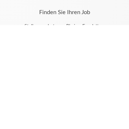
Finden Sie Ihren Job
Stellenangebote aus Rheine, Emsdetten,
Neuenkirchen, Wettringen und dem Münsterland
finden Sie auf jobs.mv-online.de
Hier werden alle Stellenanzeigen auch aus Ihren
Tageszeitungen Münsterländische Volkszeitung und
Emsdettener Volkszeitung veröffentlicht.
Unsere weiteren digitalen Angebote
azubi.ms
MV|EV Trauer