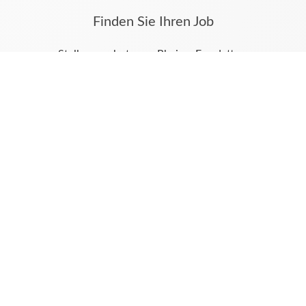
Finden Sie Ihren Job
Stellenangebote aus Rheine, Emsdetten,
Neuenkirchen, Wettringen und dem Münsterland
finden Sie auf jobs.mv-online.de
Hier werden alle Stellenanzeigen auch aus Ihren
Tageszeitungen Münsterländische Volkszeitung und
Emsdettener Volkszeitung veröffentlicht.
Unsere weiteren digitalen Angebote
azubi.ms
MV|EV Trauer
Impressum