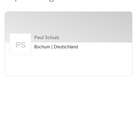
Paul Schulz
Bochum
|
Deutschland
Arbeitgeberprofil
Paul
Schulz