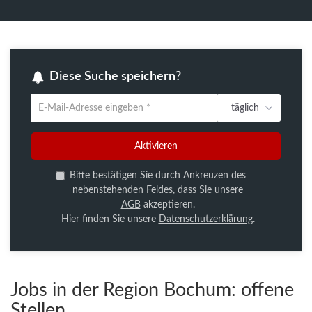
Diese Suche speichern?
täglich
Um
die
aktuelle
Aktivieren
Suche
zu
Bitte bestätigen Sie durch Ankreuzen des
speichern
nebenstehenden Feldes, dass Sie unsere
gib
AGB
akzeptieren.
deine
Hier finden Sie unsere
Datenschutzerklärung
.
Emailadresse
ein
Jobs in der Region Bochum:
offene
Stellen